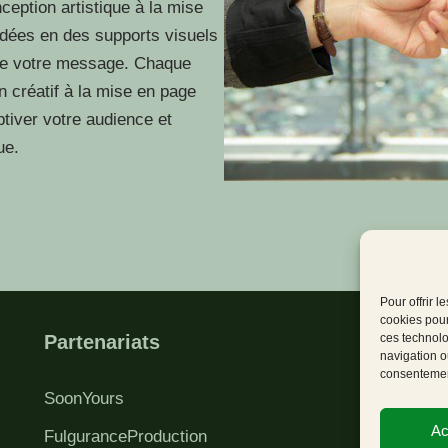
ception artistique à la mise
dées en des supports visuels
ace votre message. Chaque
n créatif à la mise en page
tiver votre audience et
ue.
Pour offrir 
cookies pour
ces technolo
Partenariats
S
navigation ou
consentement
SoonYours
Ac
FulguranceProduction