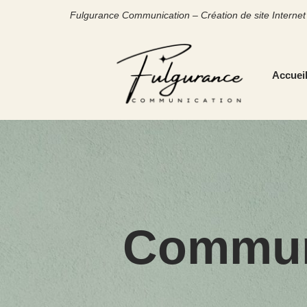
Fulgurance Communication – Création de site Intern
Aller
au
Accuei
contenu
Communi