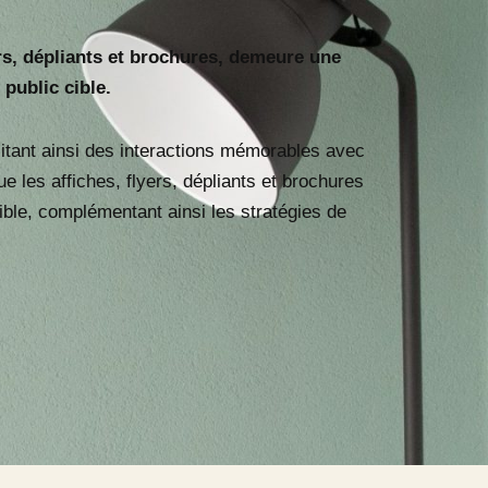
yers, dépliants et brochures, demeure une
public cible.
ilitant ainsi des interactions mémorables avec
e les affiches, flyers, dépliants et brochures
ble, complémentant ainsi les stratégies de